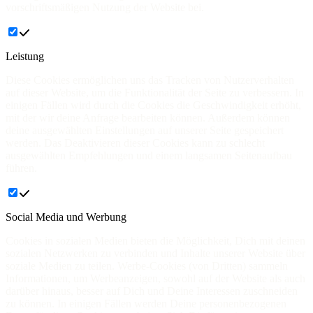
vorschriftsmäßigen Nutzung der Website bei.
Leistung
Diese Cookies ermöglichen uns das Tracken von Nutzerverhalten
auf dieser Website, um die Funktionalität der Seite zu verbessern. In
einigen Fällen wird durch die Cookies die Geschwindigkeit erhöht,
mit der wir deine Anfrage bearbeiten können. Außerdem können
deine ausgewählten Einstellungen auf unserer Seite gespeichert
werden. Das Deaktivieren dieser Cookies kann zu schlecht
ausgewählten Empfehlungen und einem langsamen Seitenaufbau
führen.
Social Media und Werbung
Cookies in sozialen Medien bieten die Möglichkeit, Dich mit deinen
sozialen Netzwerken zu verbinden und Inhalte unserer Website über
soziale Medien zu teilen. Werbe-Cookies (von Dritten) sammeln
Informationen, um Werbeanzeigen, sowohl auf der Website als auch
darüber hinaus, besser auf Dich und Deine Interessen zuschneiden
zu können. In einigen Fällen werden Deine personenbezogenen