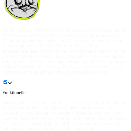
Für eine bessere Performance, die Nutzung sozialer Medien und für
Werbezwecke wird empfohlen, die Cookies zu akzeptieren. Social-
Media-Funktionen und speziell auf Dich zugeschnittene Werbung
sind nur mit den jeweiligen Cookies möglich. Für mehr
Informationen dazu oder um Deine Einstellungen zu ändern, klicke
auf die Schaltfläche "Mehr Infos". Mehr über Cookies und darüber,
wie wir Deine persönlichen Daten verwenden, findest Du in unserer
Datenschutz-Richtlinie. Stimmst Du diesen Cookies und der damit
verbundenen Verarbeitung Deiner persönlichen Daten zu?
Funktionelle
Diese Cookies sind immer aktiviert, da sie für Grundfunktionen der
Website erforderlich sind. Hierzu zählen Cookies, mit denen
gespeichert werden kann, wo auf der Website Du Dich bewegst –
während eines Besuchs oder, falls Du es möchtest, auch von einem
Besuch zum nächsten. Mit ihrer Hilfe funktionieren alle Bereiche
reibungslos, außerdem tragen sie zur sicheren und