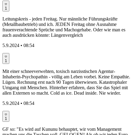
1
Leitungskreis - jeden Freitag. Nur männliche Führungskräfte
(Metallbaubetrieb) und ich. JEDEN Freitag ohne Ausnahme
frauenverachtende Sprüche und Machogehabe. Oder wie man es
auch ausdrücken könnte: Längenvergleich
5.9.2024 • 08:54
1
Mit einer schneeverwehten, toxisch narzisstischen Agentur-
Inhaberin-Psychopathin - völlig am Leben vorbei. Keine Empathie.
Lügen. Rechnung erst nach 90 Tagen überwiesen. Katastrophaler
Umgang mit Menschen. Hinterher erfahren, dass Sie das Spiel mit
allen Externen so macht. Cold as ice. Dead inside. Nie wieder.
5.9.2024 • 08:54
1
GF so: "Es wird auf Kununu behauptet, wir vom Management
machen uns die Taschen voll. GELOGEN! Als ob wir jeden Euro,