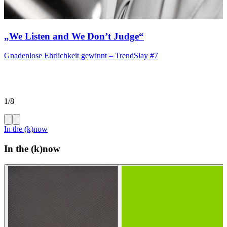
„We Listen and We Don’t Judge“
Gnadenlose Ehrlichkeit gewinnt – TrendSlay #7
1/8
In the (k)now
In the (k)now